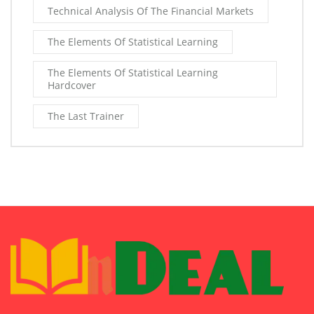
Technical Analysis Of The Financial Markets
The Elements Of Statistical Learning
The Elements Of Statistical Learning
Hardcover
The Last Trainer